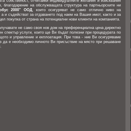
та собственост, отчитайки индивидуалните желания и изисквания
о, благодарение на обслужващата структура на партньорските ни
лобус 2000" ООД
, които осигуряват не само отлично ниво на
 а и съдействат за отдаването под наем на Вашия имот, както и за
цел покупка от страна на потенциални нови клиенти на компанията.
олучавате не само своя нов дом на преференциална цена директно
ен спектър услуги, които ще Ви бъдат полезни при процедурата по
щото и управление и екплоатация. При това - ние Ви осигуряваме
ез да е необходимо личното Ви присъствие на място при решаване
.