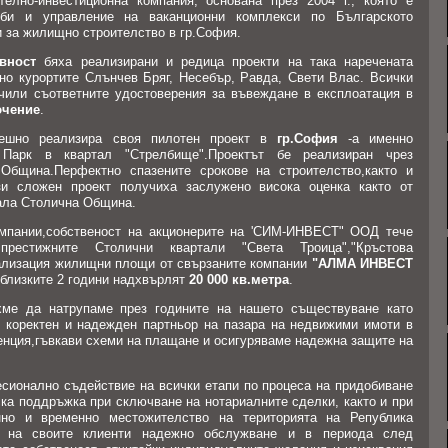
елно-инвестиционна компания, основана през 2004 г., която е
жби и управление на ваканционни комплекси по Българското
и за жилищно строителство в гр.София.
вност
бяха реализирани и редица проекти на така наречената
но курортите Слънчев Бряг, Несебър, Равда, Свети Влас. Всички
чили съответните удостоверения за въвеждане в експлоатация в
ючение
.
спешно реализира своя пилотен проект в
гр.София
-а именно
 Парк в квартал "Стрелбище".Проектът бе реализиран чрез
Община.Перфектно спазените срокове на строителство,както и
зи сложен проект получиха заслужено висока оценка както от
пала Столична Община.
омпании,собственост на акционерите на 'СИМ-ИНВЕСТ" ООД тече
рестижните Столични квартали "Света Троица","Кръстова
еализация жилищни площи от свързаните компании
"АЛМА ИНВЕСТ
близките 2 години надхвърлят
20 000 кв.метра
.
хме да натрупаме през годините на нашето съществуване като
 коректен и надежден партньор на пазара на недвижими имоти в
енция,гъвкави схеми на плащане и осигуряваме надежна защите на
сионално съдействие на всички етапи по процеса на придобиване
ка поддръжка при сключване на нотариалните сделки, както и при
нно и временно местожителство на територията на Република
я на своите клиенти надежно обслужване и в периода след