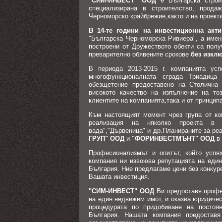
"СИМ-ИНВЕСТ" ООД
е Българска строит
специализирана в строителство, прода
Черноморско крайбрежие,както и на проект
В 14-те години на инвестиционна акти
"Българска Черноморска Ривиера", а имен
построени от Дружеството обекти са полу
преварително обявените срокове
без изкл
В периода 2013-2015 г. компанията у
многофункционалната сграда Триадица
обезщетение предоставено на Столична 
високото качество на изпълнение на то
клиентите на компанията,така и от принци
Към настоящият момент чрез група от к
реализация на няколко проекта в п
вада","Дървеница" и др.Планираните за р
ГРУП" ООД
и
"ФОРИНВЕСТМЪНТ" ООД
в 
Професионализмът и опитът, който успя
компания ни извоюва репутацията на един
България. Ние предлагаме цени без конкур
Вашата инвестиция.
"СИМ-ИНВЕСТ" ООД
Ви предоставя профе
на един недвижим имот, и оказва юридичес
процедурата по придобиване на постоя
България. Нашата компания предостав