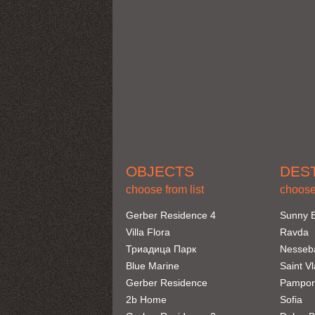
OBJECTS
DES
choose from list
choose 
Gerber Residence 4
Sunny 
Villa Flora
Ravda
Триадица Парк
Nesseb
Blue Marine
Saint V
Gerber Residence
Pampor
2b Home
Sofia