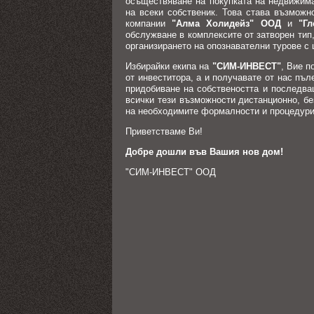
осъществяване на покупката на недвижима
на всеки собственик. Това става възможн
компании
"Алма Холидейз" ООД
и
"Г
обслужване в комплексите от затворен тип,
организирането на опознавателни турове с 
Избирайки екипа на
"СИМ-ИНВЕСТ"
, Вие п
от инвеститора, а и получавате от нас пъл
придобиване на собствеността и последва
всички тези възможности дистанционно, б
на необходимите формалности и процедури
Приветстваме Ви!
Добре дошли във Вашия нов дом!
"СИМ-ИНВЕСТ" ООД