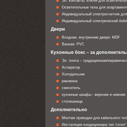
Эл. контакты, ключи для осветитель
Осветительные тела для апартаменто
Индивидуальный электросчетчик для
Индивидуальный электрический бойл
Двери
Входная, внутренние двери: MDF
Ванная: PVC
Кухонные бокс – за дополнител
Эл. плита – традиционная/керамиче
Аспиратор
Холодильник
раковина
смеситель
кухонные шкафы - верхние и нижние
столешница
Дополнительно
Монтаж проводки для кабельного тел
Инсталяция кондиционера тип 'сплит' 