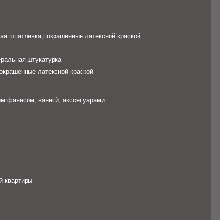
ная шпатлевка,покрашенные латексной краской
еральная штукатурка
окрашенные латексной краской
м фаянсом, ванной, акссесуарами
й квартиры