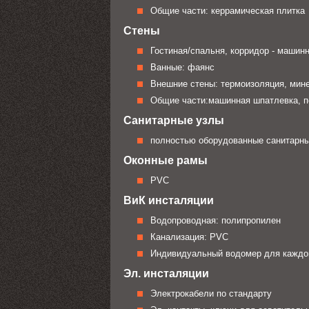
Общие части: керрамическая плитка
Стены
Гостиная/спальня, корридор - машин
Ванные: фаянс
Внешние стены: термоизоляция, мин
Общие части:машинная шпатлевка, п
Санитарные узлы
полностью оборудованные санитарны
Оконные рамы
PVC
ВиК инсталяции
Водопроводная: полипропилен
Канализация: PVC
Индивидуальный водомер для каждо
Эл. инсталяции
Электрокабели по стандарту