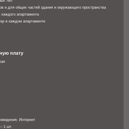
ных тел
в и для общих частей здания и окружающего пространства
 каждого апартамента
ер в каждом апартаменте
ьную плату
ская
евидения, Интернет
– 1 шт.