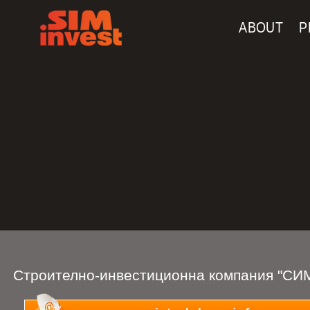
Navigation
Skip to Content
ABOUT
P
Строително-инвестиционна компания "СИ