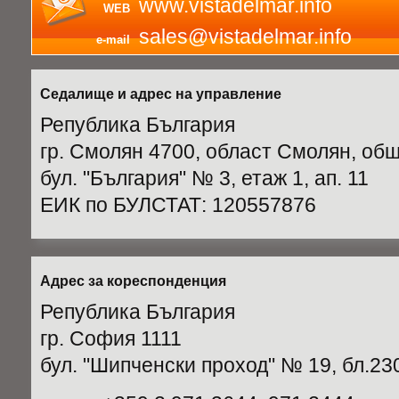
www.vistadelmar.info
WEB
sales@vistadelmar.info
e-mail
Седалище и адрес на управление
Република България
гр. Смолян 4700, област Смолян, об
бул. "България" № 3, етаж 1, ап. 11
ЕИК по БУЛСТАТ: 120557876
Адрес за кореспонденция
Република България
гр. София 1111
бул. "Шипченски проход" № 19, бл.230