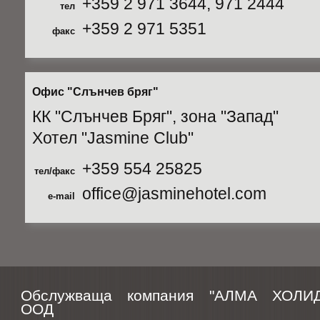
+359 2 971 3644, 971 2444
тел
+359 2 971 5351
факс
Офис "Слънчев бряг"
КК "Слънчев Бряг", зона "Запад"
Хотел "Jasmine Club"
+359 554 25825
тел/факс
office@jasminehotel.com
e-mail
Обслужваща компания "АЛМА ХОЛИД
ООД