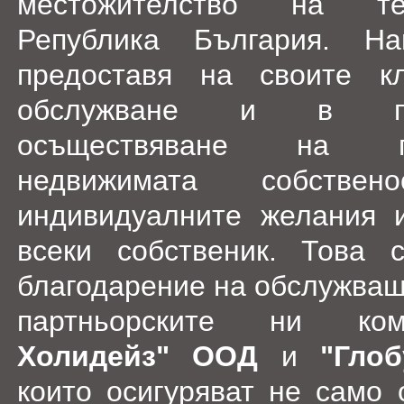
местожителство на те
Република България. На
предоставя на своите к
обслужване и в п
осъществяване на п
недвижимата собствено
индивидуалните желания 
всеки собственик. Това 
благодарение на обслужващ
партньорските ни к
Холидейз" ООД
и
"Гло
които осигуряват не само 