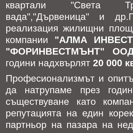
квартали "Света Трои
вада","Дървеница" и др.
реализация жилищни площ
компании
"АЛМА ИНВЕСТ
"ФОРИНВЕСТМЪНТ" ОО
години надхвърлят
20 000 к
Професионализмът и опитът
да натрупаме през годи
съществуване като компа
репутацията на един коре
партньор на пазара на не