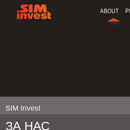
Navigation
Skip to Content
ABOUT
P
SIM Invest
ЗА НАС