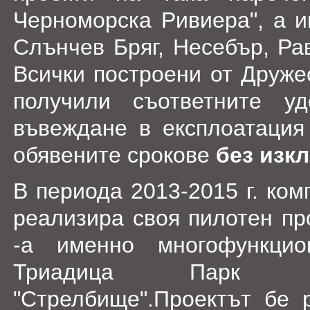
Черноморска Ривиера", а и
Слънчев Бряг, Несебър, Ра
Всички построени от Друже
получили съответните уд
въвеждане в експлоатация
обявените срокове
без изк
В периода 2013-2015 г. ко
реализира своя пилотен пр
-а именно многофункцио
Триадица Парк 
"Стрелбище".Проектът бе 